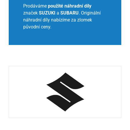
Prodáváme
použité náhradní díly
značek
SUZUKI
a
SUBARU
. Originální
náhradní díly nabízíme za zlomek
původní ceny.