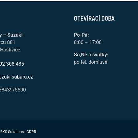
OTEVÍRACÍ DOBA
y – Suzuki
Po-Pá:
vců 881
8:00 – 17:00
Hostivice
So,Ne a svátky:
po tel. domluvě
92 308 485
uzuki-subaru.cz
38439/5500
RKS Solutions
|
GDPR