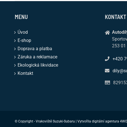
MENU
KONTAKT
Úvod
Autodíl
Sporto
E-shop
253 01 
Doprava a platba
Záruka a reklamace
+420 7
Ekologická likvidace
dily@s
Kontakt
82915
© Copyright - Vrakoviště Suzuki-Subaru | Vytvořila digitální agentura
4WO