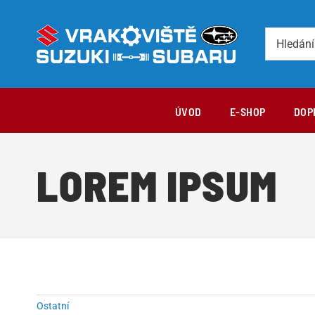
Přeskočit
na
Hledat:
obsah
ÚVOD
E-SHOP
DOP
LOREM IPSUM
Ostatní